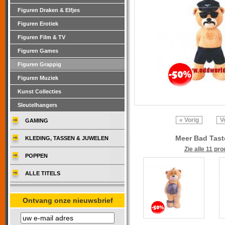
Figuren Draken & Elfjes
Figuren Erotiek
Figuren Film & TV
Figuren Games
Figuren Grappig
Figuren Muziek
Kunst Collecties
Sleutelhangers
« Vorig
V
GAMING
Meer Bad Tast
KLEDING, TASSEN & JUWELEN
Zie alle 11 pr
POPPEN
ALLE TITELS
Ontvang onze nieuwsbrief