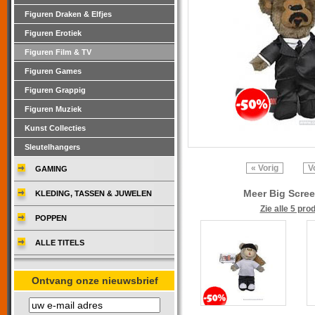
Figuren Draken & Elfjes
Figuren Erotiek
Figuren Film & TV
Figuren Games
Figuren Grappig
Figuren Muziek
Kunst Collecties
Sleutelhangers
« Vorig
V
GAMING
Meer Big Scree
KLEDING, TASSEN & JUWELEN
Zie alle 5 pro
POPPEN
ALLE TITELS
Ontvang onze nieuwsbrief