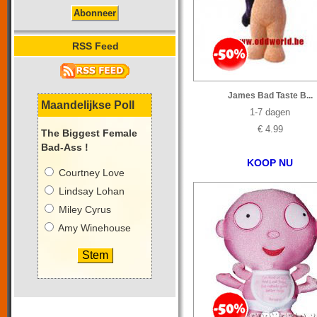
RSS Feed
James Bad Taste B...
Maandelijkse Poll
1-7 dagen
€ 4.99
The Biggest Female
Bad-Ass !
KOOP NU
Courtney Love
Lindsay Lohan
Miley Cyrus
Amy Winehouse