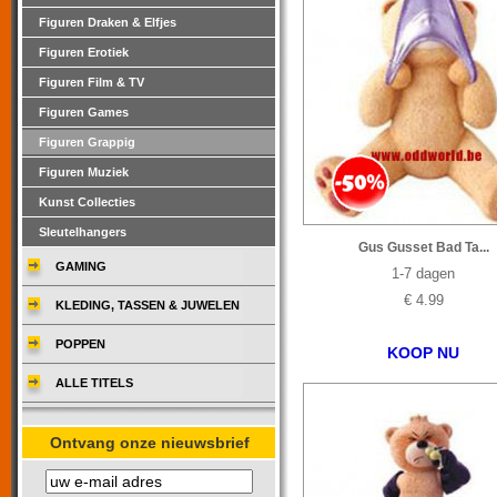
Figuren Draken & Elfjes
Figuren Erotiek
Figuren Film & TV
Figuren Games
Figuren Grappig
Figuren Muziek
Kunst Collecties
Sleutelhangers
Gus Gusset Bad Ta...
GAMING
1-7 dagen
€ 4.99
KLEDING, TASSEN & JUWELEN
POPPEN
KOOP NU
ALLE TITELS
Ontvang onze nieuwsbrief