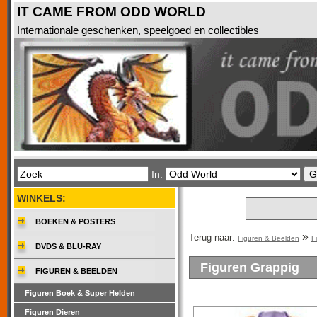
IT CAME FROM ODD WORLD
Internationale geschenken, speelgoed en collectibles
In:
WINKELS:
BOEKEN & POSTERS
»
Terug naar:
Figuren & Beelden
F
DVDS & BLU-RAY
Figuren Grappig
FIGUREN & BEELDEN
Figuren Boek & Super Helden
Figuren Dieren