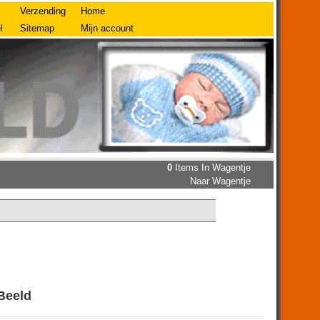
Verzending
Home
l
Sitemap
Mijn account
0
Items In Wagentje
Naar Wagentje
Beeld