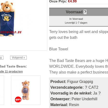
Onze Prijs:
€4.99
Voorraad
?
In Voorraad
Levertijd 1-7 dagen
Terry loves being all wet and slip
gets out the bath
Blue Towel
ig
Volgend »
The Bad Taste Bears are a huge
WORLDWIDE. Everybody loves the
Bad Taste Bears:
alle 11 producten
They also make a perfect business 
Product:
Figuur Grappig
Verzendcategorie:
?
CAT2
Voorradig in de winkel:
Ja
?
Ontwerper:
Peter Underhill
Materiaal:
Resin