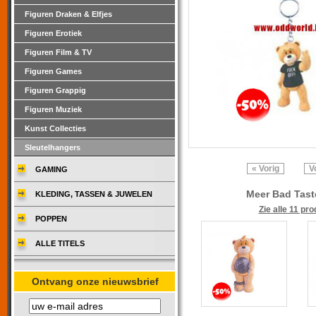
Figuren Draken & Elfjes
Figuren Erotiek
Figuren Film & TV
Figuren Games
Figuren Grappig
Figuren Muziek
Kunst Collecties
Sleutelhangers
« Vorig
V
GAMING
Meer Bad Tast
KLEDING, TASSEN & JUWELEN
Zie alle 11 pr
POPPEN
ALLE TITELS
Ontvang onze nieuwsbrief