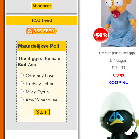
RSS Feed
Maandelijkse Poll
De Simpsons Maggy...
The Biggest Female
1-7 dagen
Bad-Ass !
€ 19.99
€ 9.49
Courtney Love
KOOP NU
Lindsay Lohan
Miley Cyrus
Amy Winehouse