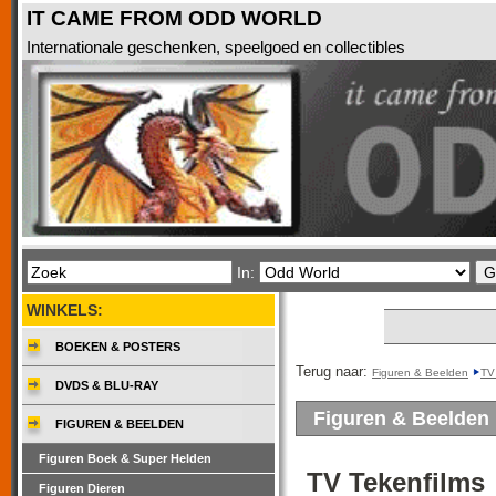
IT CAME FROM ODD WORLD
Internationale geschenken, speelgoed en collectibles
In:
WINKELS:
BOEKEN & POSTERS
Terug naar:
Figuren & Beelden
TV
DVDS & BLU-RAY
Figuren & Beelden
FIGUREN & BEELDEN
Figuren Boek & Super Helden
TV Tekenfilms
Figuren Dieren