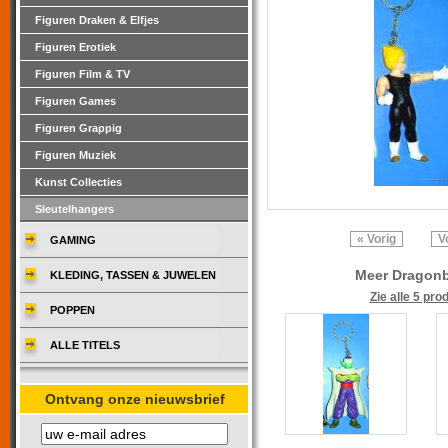
Figuren Draken & Elfjes
Figuren Erotiek
Figuren Film & TV
Figuren Games
Figuren Grappig
Figuren Muziek
Kunst Collecties
Sleutelhangers
« Vorig
V
GAMING
Meer Dragonba
KLEDING, TASSEN & JUWELEN
Zie alle 5 pro
POPPEN
ALLE TITELS
Ontvang onze nieuwsbrief