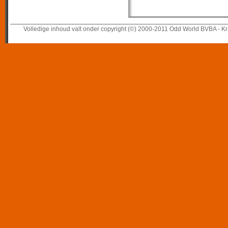
Volledige inhoud valt onder copyright (©) 2000-2011 Odd World BVBA - Kr