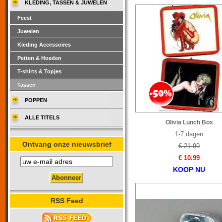
KLEDING, TASSEN & JUWELEN
Feest
Juwelen
Kleding Accessoires
Petten & Hoeden
T-shirts & Topjes
Tassen
POPPEN
ALLE TITELS
Olivia Lunch Box
1-7 dagen
Ontvang onze nieuwsbrief
€ 21.99
€ 10.99
KOOP NU
RSS Feed