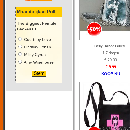
Maandelijkse Poll
The Biggest Female
Bad-Ass !
Courtney Love
Belly Dance Buikd...
Lindsay Lohan
1-7 dagen
Miley Cyrus
€ 20.99
Amy Winehouse
€ 9.99
KOOP NU