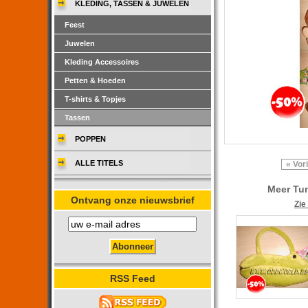
KLEDING, TASSEN & JUWELEN
Feest
Juwelen
Kleding Accessoires
Petten & Hoeden
T-shirts & Topjes
Tassen
POPPEN
ALLE TITELS
« Vor
Meer Tu
Ontvang onze nieuwsbrief
Zie
RSS Feed