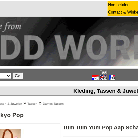
Hoe betalen
Contact & Winke
Taal
Kleding, Tassen & Juwe
»
»
assen & Juwelen
Tassen
Dames Tassen
okyo Pop
Tum Tum Yum Pop Aap Schatt