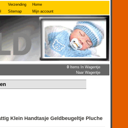
Verzending
Home
l
Sitemap
Mijn account
0
Items In Wagentje
Naar Wagentje
len
ig Klein Handtasje Geldbeugeltje Pluche