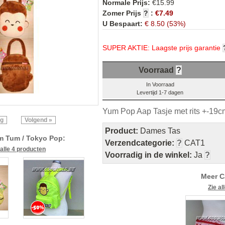
Normale Prijs:
€15.99
Zomer Prijs
?
:
€7.49
U Bespaart:
€ 8.50 (53%)
SUPER AKTIE: Laagste prijs garantie
Voorraad
?
In Voorraad
Levertijd 1-7 dagen
Yum Pop Aap Tasje met rits +-19
ig
Volgend »
Product:
Dames Tas
m Tum / Tokyo Pop:
Verzendcategorie:
?
CAT1
 alle 4 producten
Voorradig in de winkel:
Ja
?
Meer C
Zie a