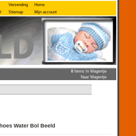
Verzending
Home
l
Sitemap
Mijn account
0
Items In Wagentje
Naar Wagentje
hoes Water Bol Beeld