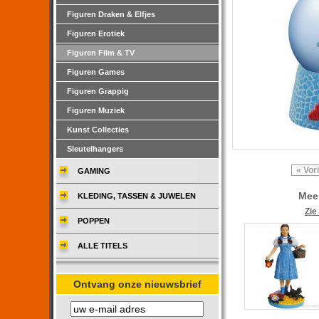
Figuren Draken & Elfjes
Figuren Erotiek
Figuren Film & TV
Figuren Games
Figuren Grappig
Figuren Muziek
Kunst Collecties
Sleutelhangers
« Vor
GAMING
Meer
KLEDING, TASSEN & JUWELEN
Zie
POPPEN
ALLE TITELS
Ontvang onze nieuwsbrief