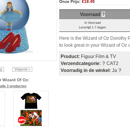
Onze Prijs:
€18.49
Voorraad
?
In Voorraad
Levertijd 1-7 dagen
Here is the Wizard of Oz Dorothy 
to look great in your Wizard of Oz c
Product:
Figuur Film & TV
Verzendcategorie:
?
CAT2
ig
Volgend »
Voorradig in de winkel:
Ja
?
 Wizard Of Oz:
 alle 3 producten