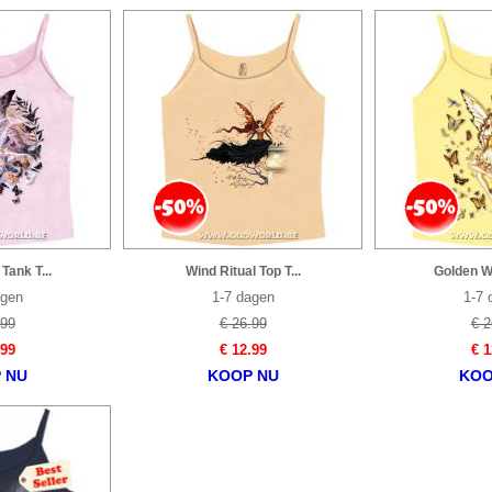
Tank T...
Wind Ritual Top T...
Golden Wi
agen
1-7 dagen
1-7 
.99
€ 26.99
€ 2
.99
€ 12.99
€ 1
 NU
KOOP NU
KOO