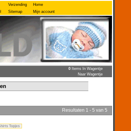
Verzending
Home
l
Sitemap
Mijn account
0
Items In Wagentje
Naar Wagentje
len
Resultaten 1 - 5 van 5
Shirts Topjes