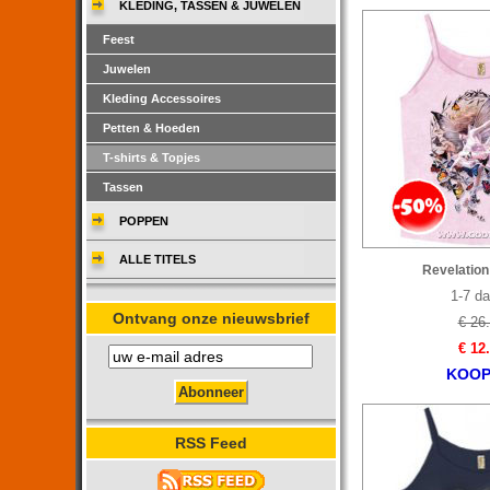
KLEDING, TASSEN & JUWELEN
Feest
Juwelen
Kleding Accessoires
Petten & Hoeden
T-shirts & Topjes
Tassen
POPPEN
ALLE TITELS
Revelation 
1-7 d
Ontvang onze nieuwsbrief
€ 26
€ 12
KOOP
RSS Feed