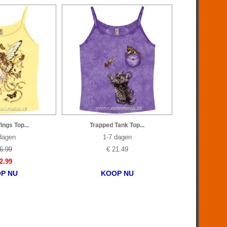
ngs Top...
Trapped Tank Top...
dagen
1-7 dagen
6.99
€ 21.49
2.99
P NU
KOOP NU