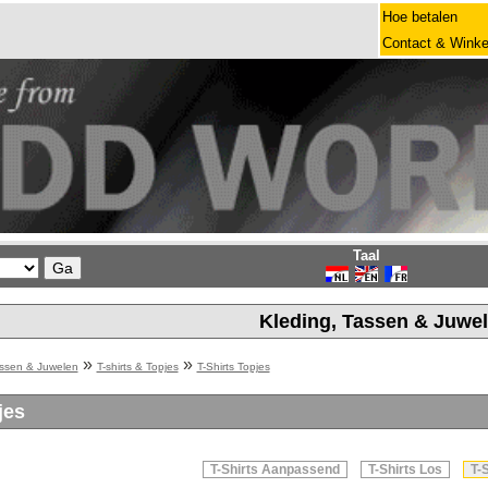
Hoe betalen
Contact & Winke
Taal
Kleding, Tassen & Juwe
»
»
assen & Juwelen
T-shirts & Topjes
T-Shirts Topjes
jes
T-Shirts Aanpassend
T-Shirts Los
T-