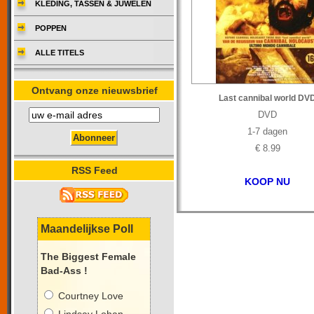
KLEDING, TASSEN & JUWELEN
POPPEN
ALLE TITELS
Ontvang onze nieuwsbrief
Last cannibal world DV
DVD
1-7 dagen
€ 8.99
RSS Feed
KOOP NU
Maandelijkse Poll
The Biggest Female
Bad-Ass !
Courtney Love