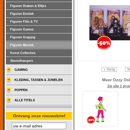
Figuren Draken & Elfjes
Figuren Erotiek
Figuren Film & TV
Figuren Games
Figuren Grappig
Figuren Muziek
Kunst Collecties
Sleutelhangers
« Vorig
V
GAMING
Meer Ozzy Os
KLEDING, TASSEN & JUWELEN
Zie alle 2 pro
POPPEN
ALLE TITELS
Ontvang onze nieuwsbrief