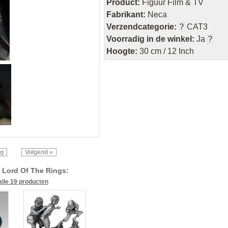
Product:
Figuur Film & TV
Fabrikant:
Neca
Verzendcategorie:
?
CAT3
Voorradig in de winkel:
Ja
?
Hoogte:
30 cm / 12 Inch
ig
Volgend »
 Lord Of The Rings:
alle 19 producten