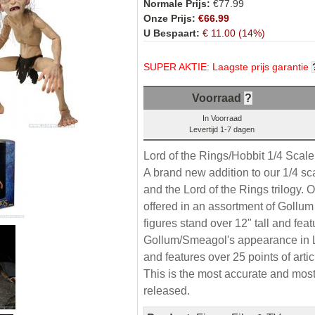
Normale Prijs:
€77.99
Onze Prijs:
€66.99
U Bespaart:
€ 11.00 (14%)
SUPER AKTIE: Laagste prijs garantie
Voorraad
?
In Voorraad
Levertijd 1-7 dagen
Lord of the Rings/Hobbit 1/4 Scale
A brand new addition to our 1/4 sc
and the Lord of the Rings trilogy. Ou
offered in an assortment of Gollu
figures stand over 12" tall and fea
Gollum/Smeagol's appearance in Lor
and features over 25 points of arti
This is the most accurate and mos
released.