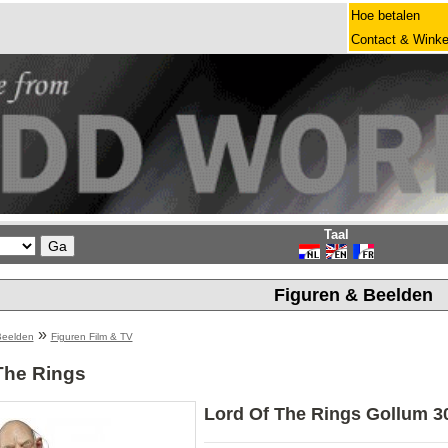
Hoe betalen
Contact & Winke
Taal
Figuren & Beelden
»
Beelden
Figuren Film & TV
The Rings
Lord Of The Rings Gollum 3