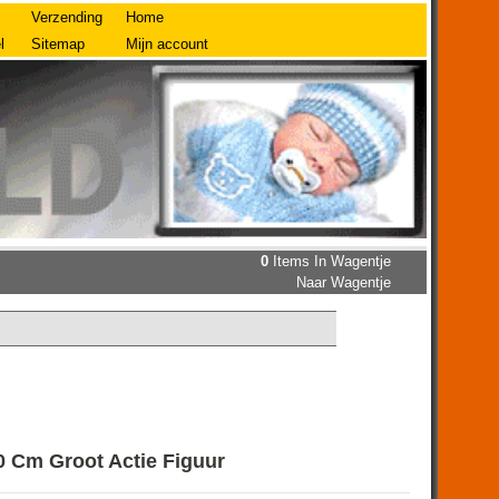
Verzending
Home
l
Sitemap
Mijn account
0
Items In Wagentje
Naar Wagentje
0 Cm Groot Actie Figuur