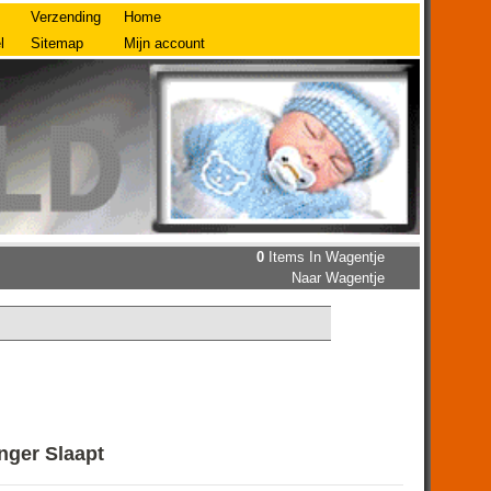
Verzending
Home
l
Sitemap
Mijn account
0
Items In Wagentje
Naar Wagentje
anger Slaapt