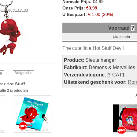
Normale Prijs:
€4.99
Onze Prijs:
€3.99
U Bespaart:
€ 1.00 (20%)
Voorraad
?
Uitverkocht
The cute little Hot Stuff Devil
Product:
Sleutelhanger
Fabrikant:
Demons & Merveilles
ig
Volgend »
Verzendcategorie:
?
CAT1
Uitstekend geschenk voor:
Rom
er Hot Stuff:
 alle 2 producten