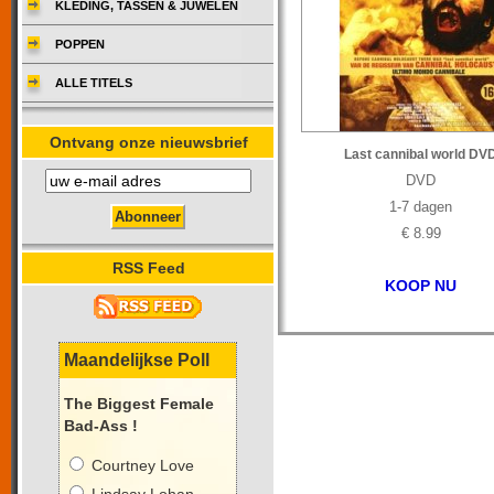
KLEDING, TASSEN & JUWELEN
POPPEN
ALLE TITELS
Ontvang onze nieuwsbrief
Last cannibal world DV
DVD
1-7 dagen
€ 8.99
RSS Feed
KOOP NU
Maandelijkse Poll
The Biggest Female
Bad-Ass !
Courtney Love