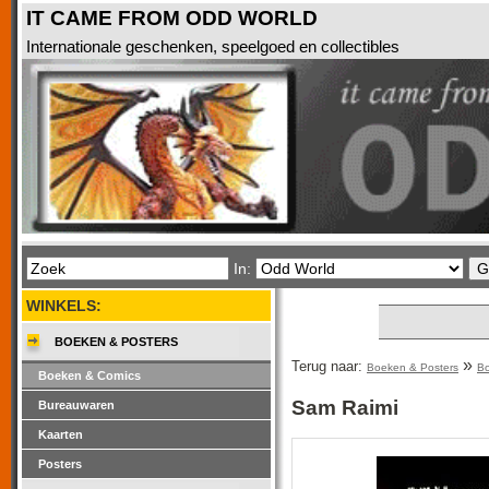
IT CAME FROM ODD WORLD
Internationale geschenken, speelgoed en collectibles
In:
WINKELS:
BOEKEN & POSTERS
»
Terug naar:
Boeken & Posters
Bo
Boeken & Comics
Sam Raimi
Bureauwaren
Kaarten
Posters