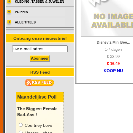
KLEDING, TASSEN & JUWELEN
POPPEN
ALLE TITELS
Ontvang onze nieuwsbrief
Disney 2 Mini Bee...
1-7 dagen
€ 32.99
€ 16.49
KOOP NU
RSS Feed
Maandelijkse Poll
The Biggest Female
Bad-Ass !
Courtney Love