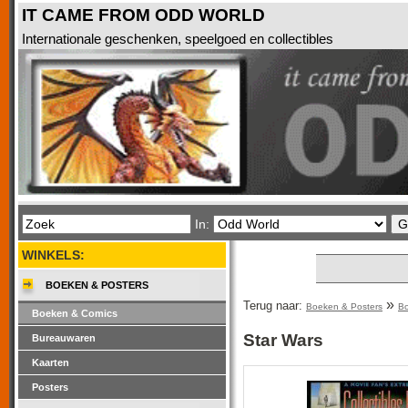
IT CAME FROM ODD WORLD
Internationale geschenken, speelgoed en collectibles
In:
WINKELS:
BOEKEN & POSTERS
»
Terug naar:
Boeken & Posters
Bo
Boeken & Comics
Star Wars
Bureauwaren
Kaarten
Posters