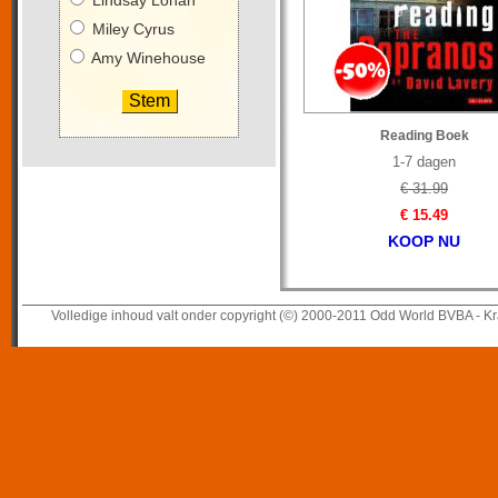
Lindsay Lohan
Miley Cyrus
Amy Winehouse
Reading Boek
1-7 dagen
€ 31.99
€ 15.49
KOOP NU
Volledige inhoud valt onder copyright (©) 2000-2011 Odd World BVBA - Kr