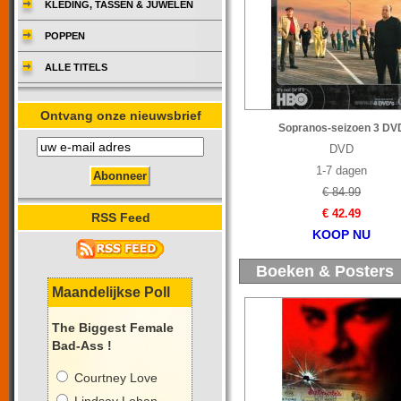
KLEDING, TASSEN & JUWELEN
POPPEN
ALLE TITELS
Ontvang onze nieuwsbrief
Sopranos-seizoen 3 DV
DVD
1-7 dagen
€ 84.99
€ 42.49
RSS Feed
KOOP NU
Boeken & Posters
Maandelijkse Poll
The Biggest Female
Bad-Ass !
Courtney Love