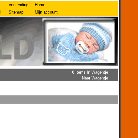
Verzending
Home
l
Sitemap
Mijn account
0
Items In Wagentje
Naar Wagentje