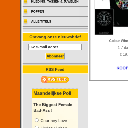
KLEDING, TASSEN & JUWELEN
POPPEN
ALLE TITELS
Ontvang onze nieuwsbrief
Colour Whee
1-7 d
€ 19
KOOP
RSS Feed
Maandelijkse Poll
The Biggest Female
Bad-Ass !
Courtney Love