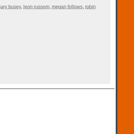
gary busey
,
leon russom
,
megan follows
,
robin