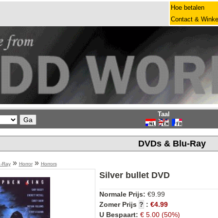
Hoe betalen
Contact & Winke
Taal
DVDs & Blu-Ray
»
»
u-Ray
Horror
Horrors
Silver bullet DVD
Normale Prijs:
€9.99
Zomer Prijs
?
:
€4.99
U Bespaart:
€ 5.00 (50%)