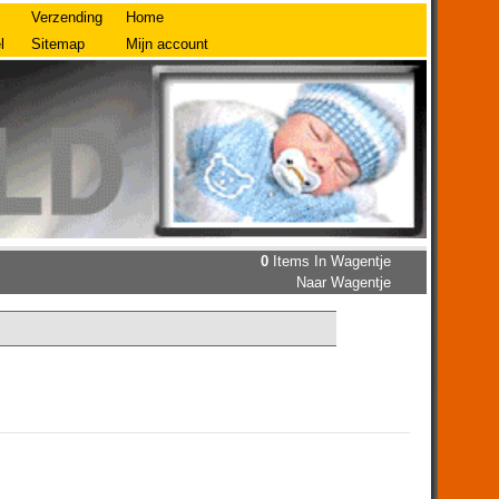
Verzending
Home
l
Sitemap
Mijn account
0
Items In Wagentje
Naar Wagentje