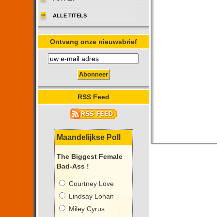
ALLE TITELS
Ontvang onze nieuwsbrief
RSS Feed
Maandelijkse Poll
The Biggest Female
Bad-Ass !
Courtney Love
Lindsay Lohan
Miley Cyrus