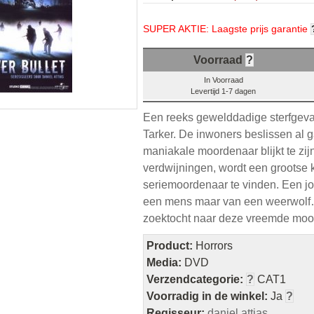
SUPER AKTIE: Laagste prijs garantie
Voorraad
?
In Voorraad
Levertijd 1-7 dagen
Een reeks gewelddadige sterfgevall
Tarker. De inwoners beslissen al 
maniakale moordenaar blijkt te zi
verdwijningen, wordt een grootse 
seriemoordenaar te vinden. Een jo
een mens maar van een weerwolf…
zoektocht naar deze vreemde moo
Product:
Horrors
Media:
DVD
Verzendcategorie:
?
CAT1
Voorradig in de winkel:
Ja
?
Regisseur:
daniel attias