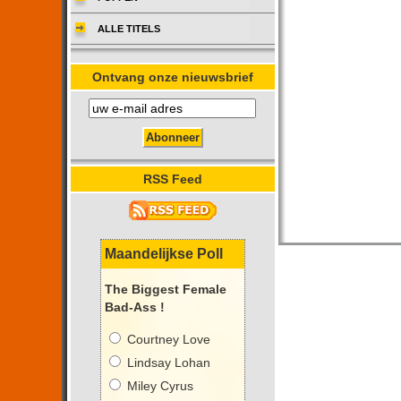
ALLE TITELS
Ontvang onze nieuwsbrief
RSS Feed
Maandelijkse Poll
The Biggest Female
Bad-Ass !
Courtney Love
Lindsay Lohan
Miley Cyrus