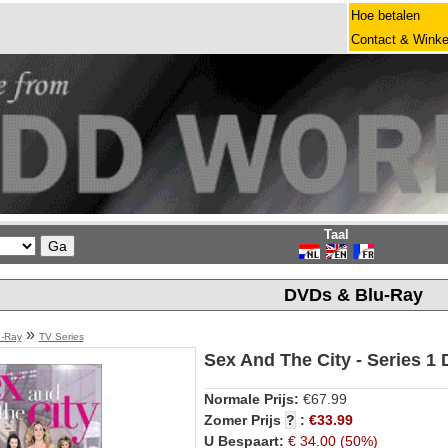
Hoe betalen
Contact & Winke
Taal
DVDs & Blu-Ray
»
u-Ray
TV Series
Sex And The City - Series 1
Normale Prijs:
€67.99
Zomer Prijs
?
:
€33.99
U Bespaart:
€ 34.00 (50%)