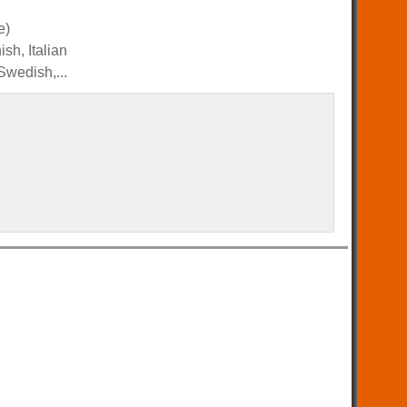
e)
sh, Italian
Swedish,...