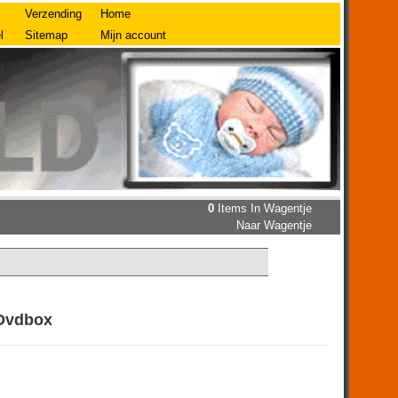
Verzending
Home
l
Sitemap
Mijn account
0
Items In Wagentje
Naar Wagentje
 Dvdbox