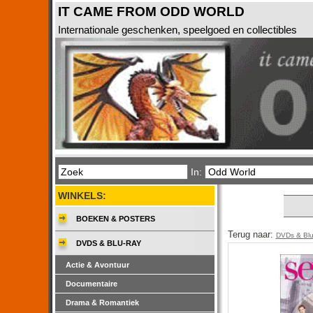
IT CAME FROM ODD WORLD
Internationale geschenken, speelgoed en collectibles
In:
WINKELS:
BOEKEN & POSTERS
Terug naar:
DVDs & Bl
DVDS & BLU-RAY
Actie & Avontuur
Documentaire
Drama & Romantiek