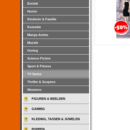
Erotiek
Horror
Kinderen & Familie
Komedie
Manga Anime
Muziek
Oorlog
Science Fiction
Sport & Fitness
TV Series
Thriller & Suspens
Westerns
FIGUREN & BEELDEN
GAMING
KLEDING, TASSEN & JUWELEN
POPPEN