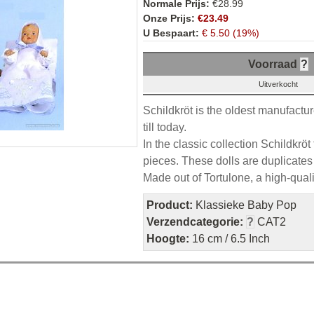
Normale Prijs:
€28.99
Onze Prijs:
€23.49
U Bespaart:
€ 5.50 (19%)
Voorraad
?
Uitverkocht
Schildkröt is the oldest manufactu
till today.
In the classic collection Schildkrö
pieces. These dolls are duplicates
Made out of Tortulone, a high-qualit
Product:
Klassieke Baby Pop
Verzendcategorie:
?
CAT2
Hoogte:
16 cm / 6.5 Inch