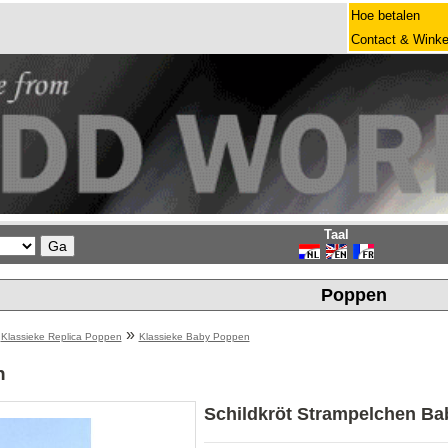
Hoe betalen
Contact & Winke
Taal
Poppen
»
»
Klassieke Replica Poppen
Klassieke Baby Poppen
n
Schildkröt Strampelchen Ba