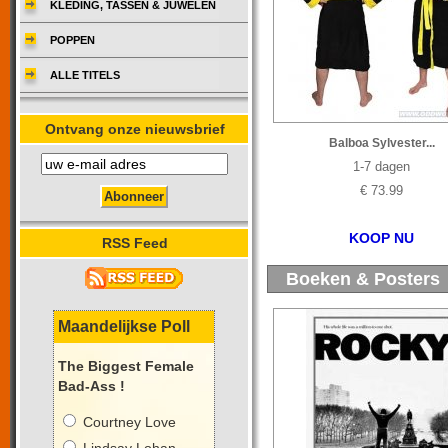
KLEDING, TASSEN & JUWELEN
POPPEN
ALLE TITELS
Ontvang onze nieuwsbrief
Balboa Sylvester...
1-7 dagen
€ 73.99
KOOP NU
RSS Feed
Boeken & Posters
Maandelijkse Poll
The Biggest Female
Bad-Ass !
Courtney Love