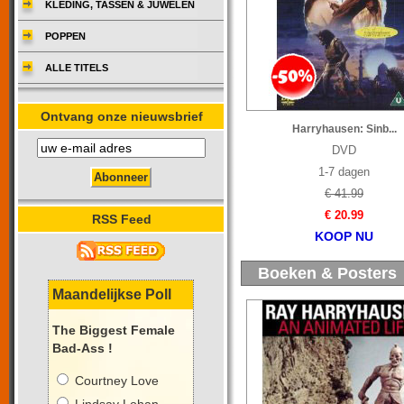
KLEDING, TASSEN & JUWELEN
POPPEN
ALLE TITELS
Ontvang onze nieuwsbrief
Harryhausen: Sinb...
DVD
1-7 dagen
€ 41.99
€ 20.99
RSS Feed
KOOP NU
Boeken & Posters
Maandelijkse Poll
The Biggest Female
Bad-Ass !
Courtney Love