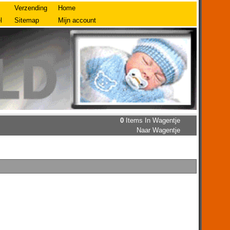
Verzending
Home
l
Sitemap
Mijn account
0
Items In Wagentje
Naar Wagentje