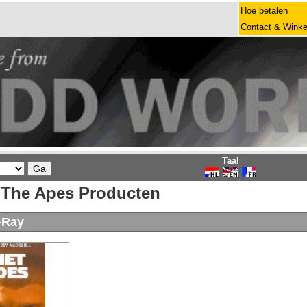
Hoe betalen
Contact & Winke
Taal
 The Apes Producten
-Ray