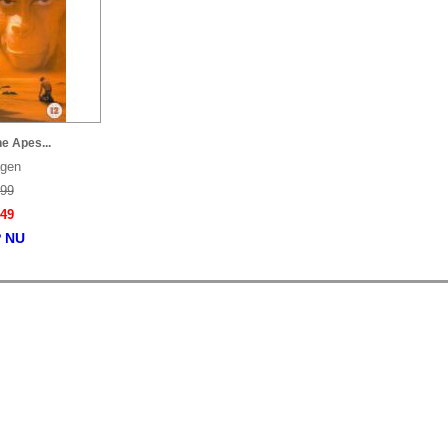
he Apes...
agen
.99
.49
 NU