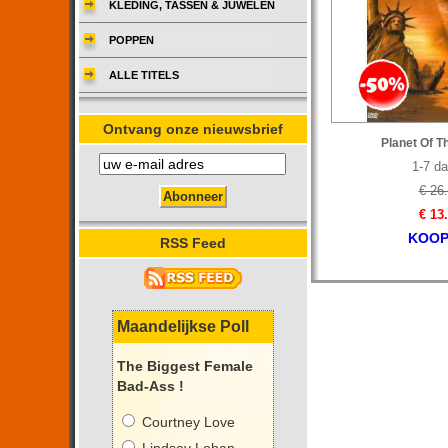
KLEDING, TASSEN & JUWELEN
POPPEN
ALLE TITELS
Ontvang onze nieuwsbrief
Planet Of T
1-7 d
€ 26
€ 13
KOOP
RSS Feed
Maandelijkse Poll
The Biggest Female
Bad-Ass !
Courtney Love