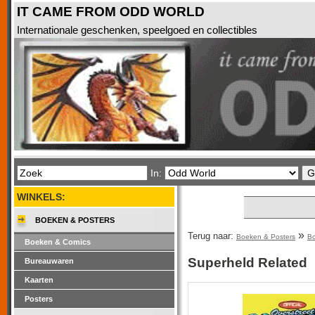
IT CAME FROM ODD WORLD
Internationale geschenken, speelgoed en collectibles
In:
WINKELS:
BOEKEN & POSTERS
»
Terug naar:
Boeken & Posters
Bo
Boeken & Comics
Superheld Related
Bureauwaren
Kaarten
Posters