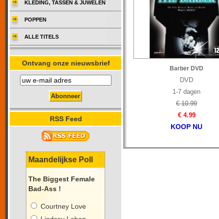
KLEDING, TASSEN & JUWELEN
POPPEN
ALLE TITELS
Ontvang onze nieuwsbrief
Barber DVD
DVD
1-7 dagen
€ 10.99
€ 4.99
RSS Feed
KOOP NU
Maandelijkse Poll
The Biggest Female
Bad-Ass !
Courtney Love