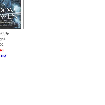
oek Tp
agen
.99
.49
 NU