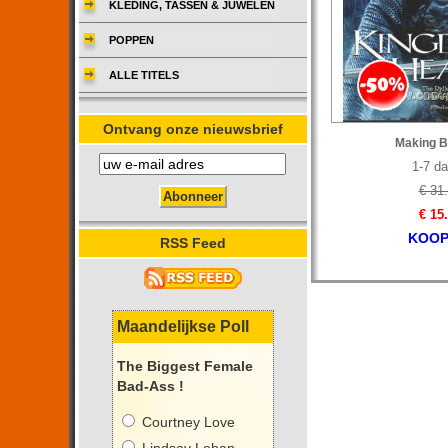
KLEDING, TASSEN & JUWELEN
POPPEN
ALLE TITELS
Ontvang onze nieuwsbrief
Making B
1-7 d
€ 31
€ 15
KOOP
RSS Feed
Maandelijkse Poll
The Biggest Female
Bad-Ass !
Courtney Love