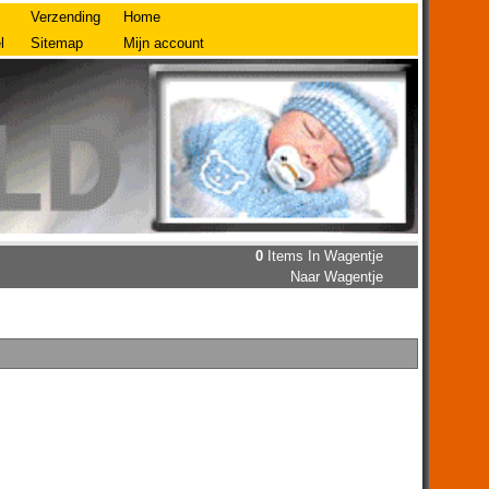
Verzending
Home
l
Sitemap
Mijn account
0
Items In Wagentje
Naar Wagentje