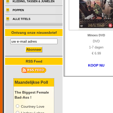
KLEDING, TASSEN & JUWELEN
POPPEN
ALLE TITELS
Ontvang onze nieuwsbrief
Minoes DVD
DVD
1-7 dagen
€ 6.99
RSS Feed
KOOP NU
Maandelijkse Poll
The Biggest Female
Bad-Ass !
Courtney Love