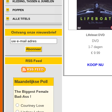
KLEDING, TASSEN & JUWELEN
POPPEN
ALLE TITELS
Ontvang onze nieuwsbrief
Lifeboat DVD
DVD
1-7 dagen
€ 9.99
RSS Feed
KOOP NU
Maandelijkse Poll
The Biggest Female
Bad-Ass !
Courtney Love