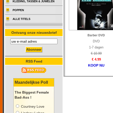
KLEDING, TASSEN & JUWELEN
POPPEN
ALLE TITELS
Ontvang onze nieuwsbrief
Barber DVD
DVD
1-7 dagen
€ 10.99
€ 4.99
RSS Feed
KOOP NU
Maandelijkse Poll
The Biggest Female
Bad-Ass !
Courtney Love