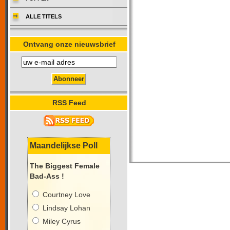
ALLE TITELS
Ontvang onze nieuwsbrief
RSS Feed
Maandelijkse Poll
The Biggest Female
Bad-Ass !
Courtney Love
Lindsay Lohan
Miley Cyrus