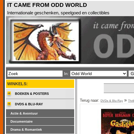
IT CAME FROM ODD WORLD
Internationale geschenken, speelgoed en collectibles
In:
WINKELS:
BOEKEN & POSTERS
»
Terug naar:
DVDs & Blu-Ray
Thri
DVDS & BLU-RAY
Actie & Avontuur
Documentaire
Drama & Romantiek