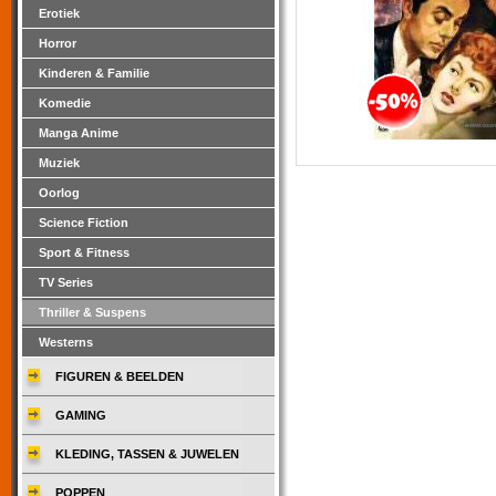
Erotiek
Horror
Kinderen & Familie
Komedie
Manga Anime
Muziek
Oorlog
Science Fiction
Sport & Fitness
TV Series
Thriller & Suspens
Westerns
FIGUREN & BEELDEN
GAMING
KLEDING, TASSEN & JUWELEN
POPPEN