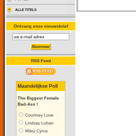
ALLE TITELS
Ontvang onze nieuwsbrief
RSS Feed
Maandelijkse Poll
The Biggest Female
Bad-Ass !
Courtney Love
Lindsay Lohan
Miley Cyrus