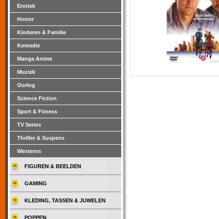
Erotiek
Horror
Kinderen & Familie
Komedie
Manga Anime
Muziek
Oorlog
Science Fiction
Sport & Fitness
TV Series
Thriller & Suspens
Westerns
FIGUREN & BEELDEN
GAMING
KLEDING, TASSEN & JUWELEN
POPPEN