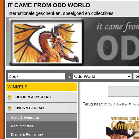
IT CAME FROM ODD WORLD
Internationale geschenken, speelgoed en collectibles
In:
WINKELS:
BOEKEN & POSTERS
»
Terug naar:
DVDs & Blu-Ray
Acti
DVDS & BLU-RAY
Actie & Avontuur
Documentaire
Drama & Romantiek