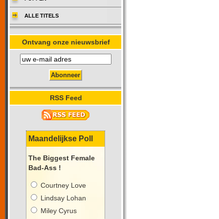
ALLE TITELS
Ontvang onze nieuwsbrief
RSS Feed
Maandelijkse Poll
The Biggest Female
Bad-Ass !
Courtney Love
Lindsay Lohan
Miley Cyrus