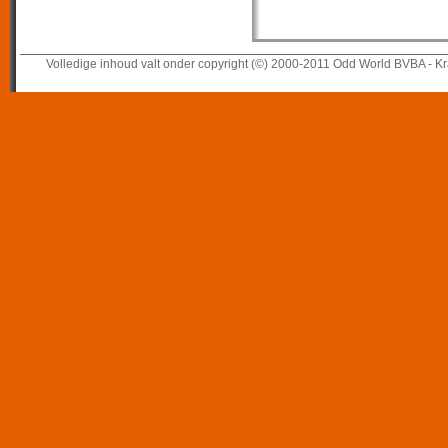
Volledige inhoud valt onder copyright (©) 2000-2011 Odd World BVBA - Kr