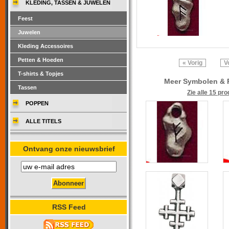
KLEDING, TASSEN & JUWELEN
Feest
Juwelen
Kleding Accessoires
Petten & Hoeden
« Vorig
V
T-shirts & Topjes
Meer Symbolen & 
Tassen
Zie alle 15 pr
POPPEN
ALLE TITELS
Ontvang onze nieuwsbrief
RSS Feed