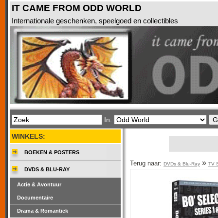
IT CAME FROM ODD WORLD
Internationale geschenken, speelgoed en collectibles
In:
WINKELS:
BOEKEN & POSTERS
»
Terug naar:
DVDs & Blu-Ray
TV S
DVDS & BLU-RAY
Actie & Avontuur
Documentaire
Drama & Romantiek