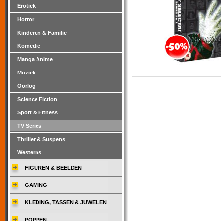
Erotiek
Horror
Kinderen & Familie
Komedie
Manga Anime
Muziek
Oorlog
Science Fiction
Sport & Fitness
TV Series
Thriller & Suspens
Westerns
FIGUREN & BEELDEN
GAMING
KLEDING, TASSEN & JUWELEN
POPPEN