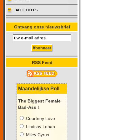
ALLE TITELS
Ontvang onze nieuwsbrief
RSS Feed
Maandelijkse Poll
The Biggest Female
Bad-Ass !
Courtney Love
Lindsay Lohan
Miley Cyrus