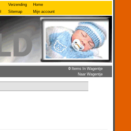
Verzending
Home
l
Sitemap
Mijn account
0
Items In Wagentje
Naar Wagentje