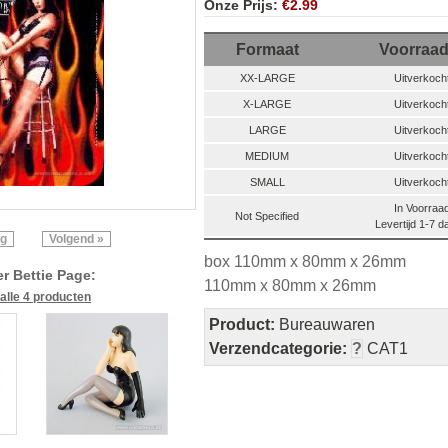
Onze Prijs:
€2.99
Formaat
Voorraa
XX-LARGE
Uitverkoch
X-LARGE
Uitverkoch
LARGE
Uitverkoch
MEDIUM
Uitverkoch
SMALL
Uitverkoch
In Voorraa
Not Specified
Levertijd 1-7 
ig
Volgend »
box 110mm x 80mm x 26mm
r Bettie Page:
110mm x 80mm x 26mm
 alle 4 producten
Product:
Bureauwaren
Verzendcategorie:
?
CAT1