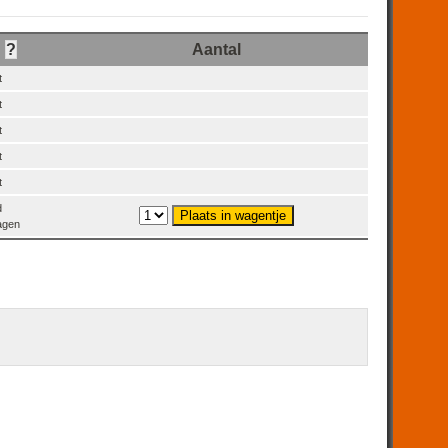
d
?
Aantal
t
t
t
t
t
d
dagen