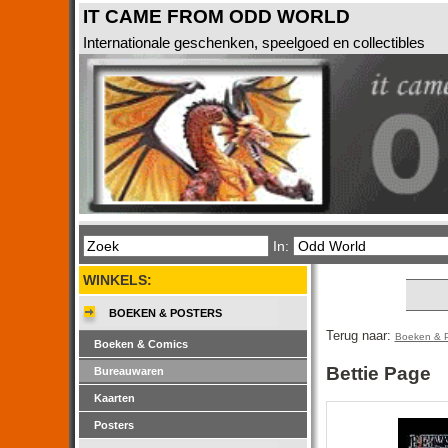
IT CAME FROM ODD WORLD
Internationale geschenken, speelgoed en collectibles
In:
WINKELS:
BOEKEN & POSTERS
Terug naar:
Boeken & P
Boeken & Comics
Bettie Page
Bureauwaren
Kaarten
Posters