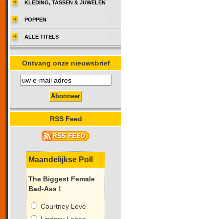
KLEDING, TASSEN & JUWELEN
POPPEN
ALLE TITELS
Ontvang onze nieuwsbrief
RSS Feed
Maandelijkse Poll
The Biggest Female
Bad-Ass !
Courtney Love