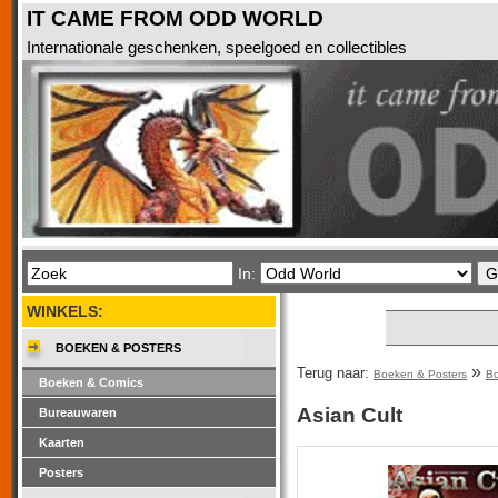
IT CAME FROM ODD WORLD
Internationale geschenken, speelgoed en collectibles
In:
WINKELS:
BOEKEN & POSTERS
»
Terug naar:
Boeken & Posters
Bo
Boeken & Comics
Asian Cult
Bureauwaren
Kaarten
Posters