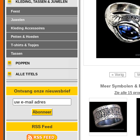
KLEDING, TASSEN & JUWELEN
Feest
Juwelen
Kleding Accessoires
Petten & Hoeden
T-shirts & Topjes
Tassen
POPPEN
ALLE TITELS
« Vorig
V
Meer Symbolen & 
Ontvang onze nieuwsbrief
Zie alle 15 pr
RSS Feed