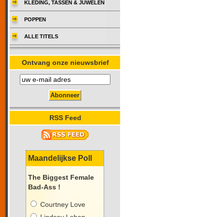
KLEDING, TASSEN & JUWELEN
POPPEN
ALLE TITELS
Ontvang onze nieuwsbrief
RSS Feed
Maandelijkse Poll
The Biggest Female
Bad-Ass !
Courtney Love