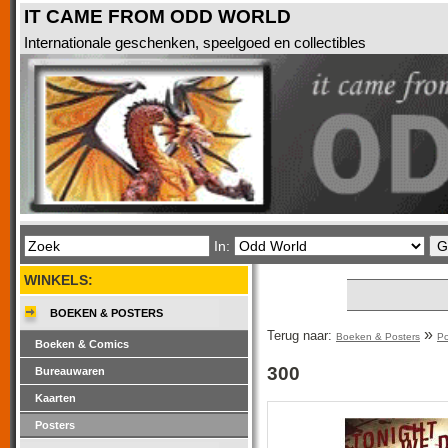
IT CAME FROM ODD WORLD
Internationale geschenken, speelgoed en collectibles
In:
WINKELS:
BOEKEN & POSTERS
»
Terug naar:
Boeken & Posters
Po
Boeken & Comics
300
Bureauwaren
Kaarten
Posters